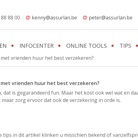
 88 88 00
kenny@assurlan.be
peter@assurlan.be
EN
INFOCENTER
ONLINE TOOLS
TIPS
en met vrienden huur het best verzekeren?
n, dat is gegarandeerd fun. Maar het kost ook wel wat en d
 maar zorg ervoor dat ook de verzekering in orde is.
e tips in dit artikel klinken u misschien bekend of vanzelfsp