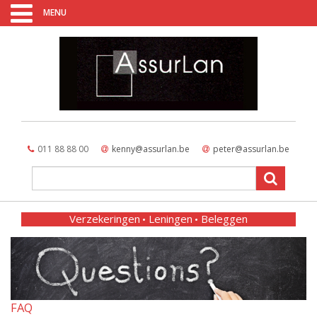
MENU
011 88 88 00
kenny@assurlan.be
peter@assurlan.be
Verzekeringen
Leningen
Beleggen
FAQ