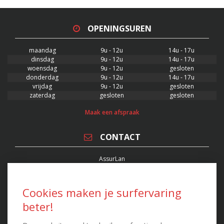
OPENINGSUREN
maandag
9u - 12u
14u - 17u
dinsdag
9u - 12u
14u - 17u
woensdag
9u - 12u
gesloten
donderdag
9u - 12u
14u - 17u
vrijdag
9u - 12u
gesloten
zaterdag
gesloten
gesloten
Maak een afspraak
CONTACT
AssurLan
Verzekeringsmakelaar
Stationsplein 22/0001, 3400 Landen
FSMA 63551 - RPR 0871.548.364
Cookies maken je surfervaring
T. 011 88 88 00 - F. 011 88 88 08
beter!
kenny@assurlan.be
peter@assurlan.be