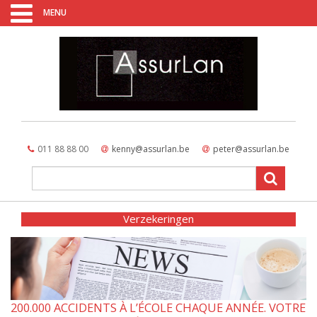
MENU
011 88 88 00
kenny@assurlan.be
peter@assurlan.be
Verzekeringen
200.000 ACCIDENTS À L’ÉCOLE CHAQUE ANNÉE. VOTRE