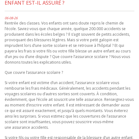
ENFANT EST-IL ASSURÉ ?
06-08-26
Rentrée des classes. Vos enfants ont sans doute repris le chemin de
l’école. Saviez-vous que chaque année, quelque 200.000 accidents se
produisent dans les écoles belges ? Il s’agit souvent de petits accidents,
provoquant des blessures légères. Mais si votre petit galopin est
imprudent lors d’une sortie scolaire et se retrouve à l’hôpital ? Et qui
payera les frais si votre fils ou votre fille blesse un autre enfant au cours
d’un jeu ou d’une dispute ? Que couvre l’assurance scolaire ? Nous vous
donnons toutes les explications utiles.
Que couvre l’assurance scolaire ?
Si votre enfant est victime d’un accident, l’assurance scolaire vous
rembourse les frais médicaux. Généralement, les accidents pendant les
voyages scolaires ou d’autres sorties sont couverts. À condition,
évidemment, que l’école ait souscrit une telle assurance. Renseignez-vous
au moment d’inscrire votre enfant. Il est intéressant de demander aussi
ce qui est assuré exactement, et jusqu’à quels montants. Vous éviterez
ainsi les surprises. Si vous estimez que les couvertures de l’assurance
scolaire sont insuffisantes, vous pouvez souscrire vous-même
une assurance accidents.
Si votre fils ou votre fille est responsable de la blessure d’un autre enfant,