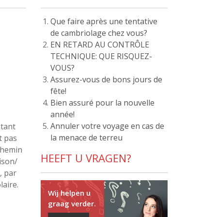
Que faire après une tentative
de cambriolage chez vous?
EN RETARD AU CONTRÔLE
TECHNIQUE: QUE RISQUEZ-
VOUS?
Assurez-vous de bons jours de
fête!
Bien assuré pour la nouvelle
année!
Annuler votre voyage en cas de
ntant
la menace de terreu
t pas
 chemin
HEEFT U VRAGEN?
ison/
, par
laire.
Wij helpen u
graag verder.