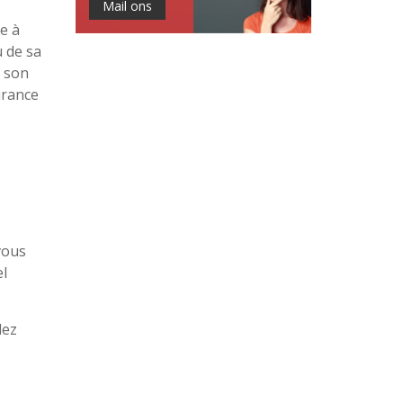
Mail ons
e à
u de sa
t son
urance
vous
el
dez