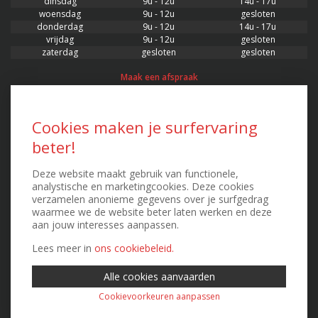
dinsdag
9u - 12u
14u - 17u
woensdag
9u - 12u
gesloten
donderdag
9u - 12u
14u - 17u
vrijdag
9u - 12u
gesloten
zaterdag
gesloten
gesloten
Maak een afspraak
CONTACT
Cookies maken je surfervaring
beter!
AssurLan
Verzekeringsmakelaar
Stationsplein 22/0001, 3400 Landen
Deze website maakt gebruik van functionele,
FSMA 63551 - RPR 0871.548.364
analystische en marketingcookies. Deze cookies
T. 011 88 88 00 - F. 011 88 88 08
verzamelen anonieme gegevens over je surfgedrag
kenny@assurlan.be
waarmee we de website beter laten werken en deze
peter@assurlan.be
aan jouw interesses aanpassen.
Contacteer ons
Lees meer in
ons cookiebeleid.
Alle cookies aanvaarden
EXTRA INFO
Cookievoorkeuren aanpassen
Created by Insucommerce