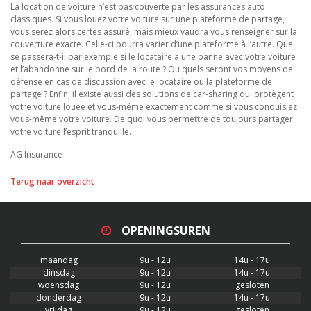
La location de voiture n’est pas couverte par les assurances auto
classiques. Si vous louez votre voiture sur une plateforme de partage,
vous serez alors certes assuré, mais mieux vaudra vous renseigner sur la
couverture exacte. Celle-ci pourra varier d’une plateforme à l’autre. Que
se passera-t-il par exemple si le locataire a une panne avec votre voiture
et l’abandonne sur le bord de la route ? Ou quels seront vos moyens de
défense en cas de discussion avec le locataire ou la plateforme de
partage ? Enfin, il existe aussi des solutions de car-sharing qui protègent
votre voiture louée et vous-même exactement comme si vous conduisiez
vous-même votre voiture. De quoi vous permettre de toujours partager
votre voiture l’esprit tranquille.
AG Insurance
Terug naar overzicht
OPENINGSUREN
maandag
9u - 12u
14u - 17u
dinsdag
9u - 12u
14u - 17u
woensdag
9u - 12u
gesloten
donderdag
9u - 12u
14u - 17u
vrijdag
9u - 12u
gesloten