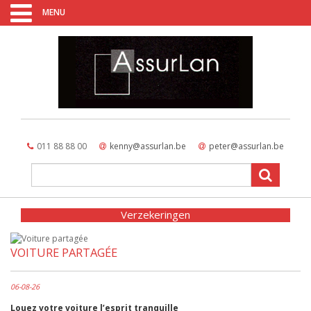
MENU
011 88 88 00
kenny@assurlan.be
peter@assurlan.be
Verzekeringen
VOITURE PARTAGÉE
06-08-26
Louez votre voiture l’esprit tranquille