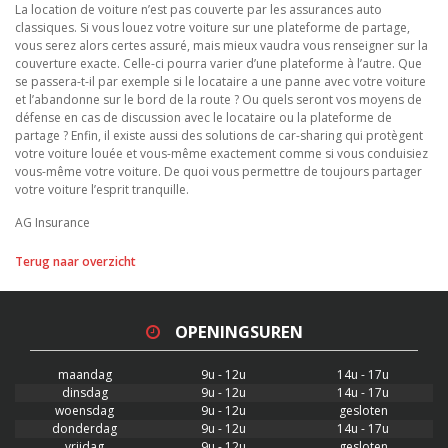
La location de voiture n’est pas couverte par les assurances auto
classiques. Si vous louez votre voiture sur une plateforme de partage,
vous serez alors certes assuré, mais mieux vaudra vous renseigner sur la
couverture exacte. Celle-ci pourra varier d’une plateforme à l’autre. Que
se passera-t-il par exemple si le locataire a une panne avec votre voiture
et l’abandonne sur le bord de la route ? Ou quels seront vos moyens de
défense en cas de discussion avec le locataire ou la plateforme de
partage ? Enfin, il existe aussi des solutions de car-sharing qui protègent
votre voiture louée et vous-même exactement comme si vous conduisiez
vous-même votre voiture. De quoi vous permettre de toujours partager
votre voiture l’esprit tranquille.
AG Insurance
Terug naar overzicht
OPENINGSUREN
maandag
9u - 12u
14u - 17u
dinsdag
9u - 12u
14u - 17u
woensdag
9u - 12u
gesloten
donderdag
9u - 12u
14u - 17u
vrijdag
9u - 12u
gesloten