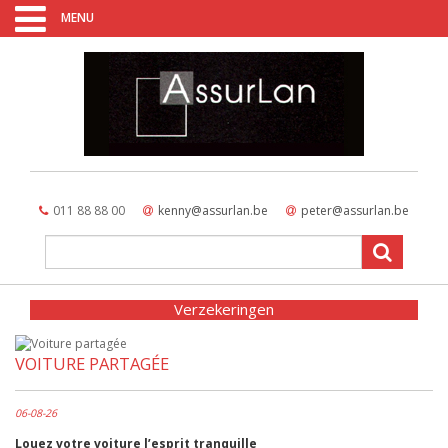
MENU
011 88 88 00
kenny@assurlan.be
peter@assurlan.be
Verzekeringen
VOITURE PARTAGÉE
06-08-26
Louez votre voiture l’esprit tranquille