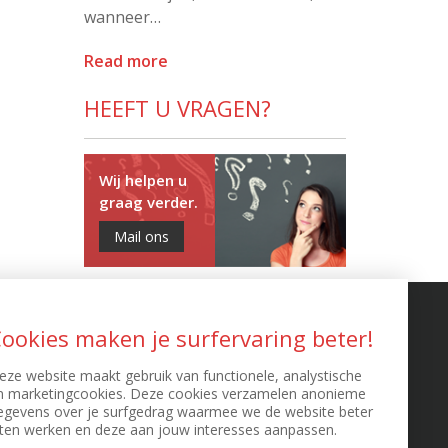
wanneer…
Read more
HEEFT U VRAGEN?
Wij helpen u
graag verder.
Mail ons
EXTRA INFO
ookies maken je surfervaring beter!
eze website maakt gebruik van functionele, analystische
D Richtlijn
n marketingcookies. Deze cookies verzamelen anonieme
sclaimer
egevens over je surfgedrag waarmee we de website beter
ivacy clausule
aten werken en deze aan jouw interesses aanpassen.