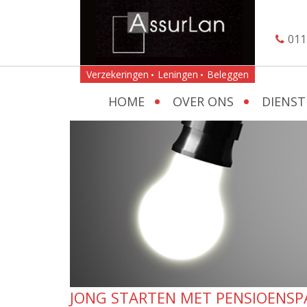
011
Verzekeringen
Leningen
Beleggen
HOME
OVER ONS
DIENST
JONG STARTEN MET PENSIOENSP