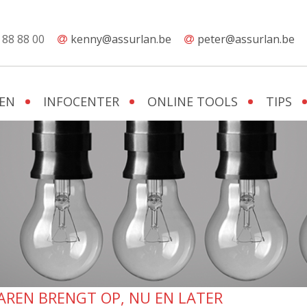
 88 88 00
kenny@assurlan.be
peter@assurlan.be
EN
INFOCENTER
ONLINE TOOLS
TIPS
AREN BRENGT OP, NU EN LATER