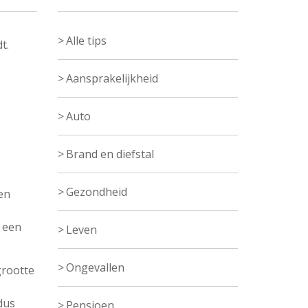
Alle tips
t.
Aansprakelijkheid
Auto
Brand en diefstal
Gezondheid
en
 een
Leven
Ongevallen
grootte
dus
Pensioen