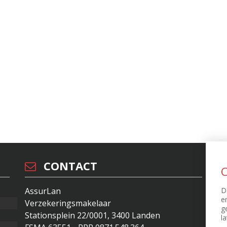
CONTACT
C
D
AssurLan
ID
e
Verzekeringsmakelaar
Di
g
Stationsplein 22/0001, 3400 Landen
Pr
l