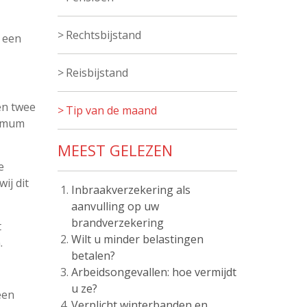
Rechtsbijstand
 een
Reisbijstand
en twee
Tip van de maand
ximum
MEEST GELEZEN
e
ij dit
Inbraakverzekering als
aanvulling op uw
brandverzekering
t
Wilt u minder belastingen
.
betalen?
Arbeidsongevallen: hoe vermijdt
u ze?
een
Verplicht winterbanden en