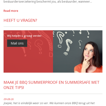
bestuurdersverzekering beschermt jou, als bestuurder, wanneer…
Read more
HEEFT U VRAGEN?
Wij helpen u graag verder.
Mail ons
MAAK JE BBQ SUMMERPROOF EN SUMMERSAFE MET
ONZE TIPS!
09-08-26
Joepie, het is eindelijk weer zo ver. We kunnen onze BBQ terug uit het