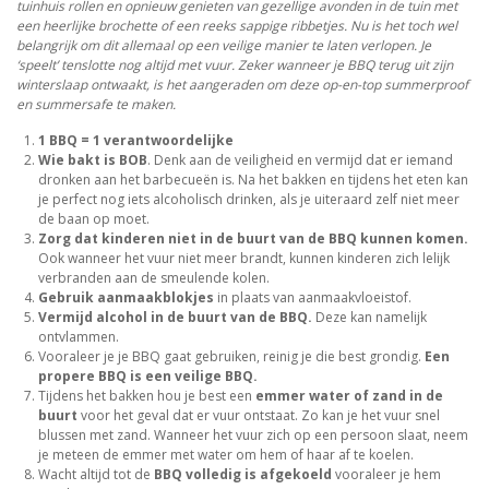
tuinhuis rollen en opnieuw genieten van gezellige avonden in de tuin met
een heerlijke brochette of een reeks sappige ribbetjes. Nu is het toch wel
belangrijk om dit allemaal op een veilige manier te laten verlopen. Je
‘speelt’ tenslotte nog altijd met vuur. Zeker wanneer je BBQ terug uit zijn
winterslaap ontwaakt, is het aangeraden om deze op-en-top summerproof
en summersafe te maken.
1 BBQ = 1 verantwoordelijke
Wie bakt is BOB
. Denk aan de veiligheid en vermijd dat er iemand
dronken aan het barbecueën is. Na het bakken en tijdens het eten kan
je perfect nog iets alcoholisch drinken, als je uiteraard zelf niet meer
de baan op moet.
Zorg dat kinderen niet in de buurt van de BBQ kunnen komen.
Ook wanneer het vuur niet meer brandt, kunnen kinderen zich lelijk
verbranden aan de smeulende kolen.
Gebruik aanmaakblokjes
in plaats van aanmaakvloeistof.
Vermijd alcohol in de buurt van de BBQ.
Deze kan namelijk
ontvlammen.
Vooraleer je je BBQ gaat gebruiken, reinig je die best grondig.
Een
propere BBQ is een veilige BBQ.
Tijdens het bakken hou je best een
emmer water of zand in de
buurt
voor het geval dat er vuur ontstaat. Zo kan je het vuur snel
blussen met zand. Wanneer het vuur zich op een persoon slaat, neem
je meteen de emmer met water om hem of haar af te koelen.
Wacht altijd tot de
BBQ volledig is afgekoeld
vooraleer je hem