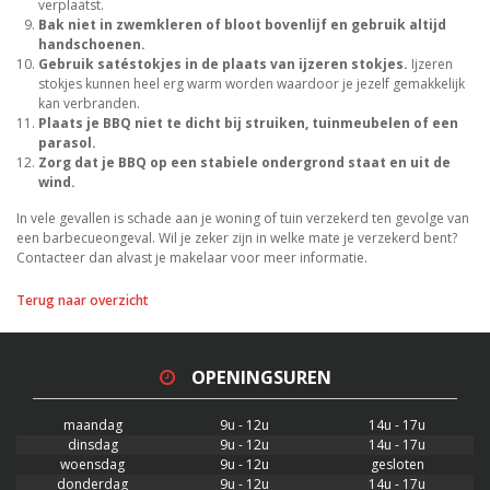
verplaatst.
Bak niet in zwemkleren of bloot bovenlijf en gebruik altijd
handschoenen.
Gebruik satéstokjes in de plaats van ijzeren stokjes.
Ijzeren
stokjes kunnen heel erg warm worden waardoor je jezelf gemakkelijk
kan verbranden.
Plaats je BBQ niet te dicht bij struiken, tuinmeubelen of een
parasol.
Zorg dat je BBQ op een stabiele ondergrond staat en uit de
wind.
In vele gevallen is schade aan je woning of tuin verzekerd ten gevolge van
een barbecueongeval. Wil je zeker zijn in welke mate je verzekerd bent?
Contacteer dan alvast je makelaar voor meer informatie.
Terug naar overzicht
OPENINGSUREN
maandag
9u - 12u
14u - 17u
dinsdag
9u - 12u
14u - 17u
woensdag
9u - 12u
gesloten
donderdag
9u - 12u
14u - 17u