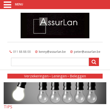
MENU
011 88 88 00
kenny@assurlan.be
peter@assurlan.be
Verzekeringen
Leningen
Beleggen
TIPS