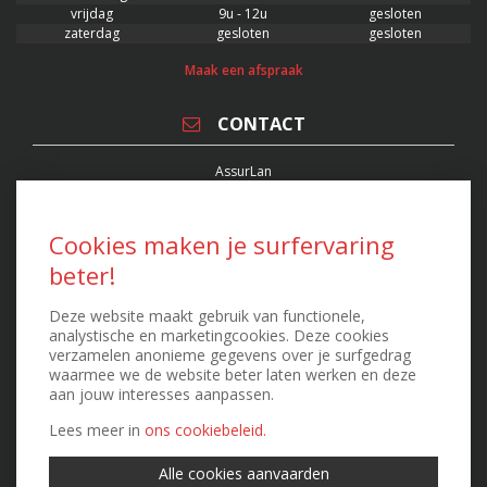
vrijdag
9u - 12u
gesloten
zaterdag
gesloten
gesloten
Maak een afspraak
CONTACT
AssurLan
Verzekeringsmakelaar
Stationsplein 22/0001, 3400 Landen
FSMA 63551 - RPR 0871.548.364
Cookies maken je surfervaring
T. 011 88 88 00 - F. 011 88 88 08
beter!
kenny@assurlan.be
peter@assurlan.be
Deze website maakt gebruik van functionele,
Contacteer ons
analystische en marketingcookies. Deze cookies
verzamelen anonieme gegevens over je surfgedrag
waarmee we de website beter laten werken en deze
EXTRA INFO
aan jouw interesses aanpassen.
IDD Richtlijn
Lees meer in
ons cookiebeleid.
Disclaimer
Privacy clausule
Alle cookies aanvaarden
Cookiebeleid