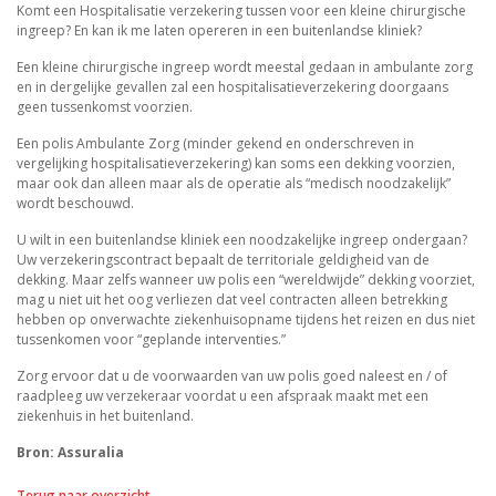
Komt een Hospitalisatie verzekering tussen voor een kleine chirurgische
ingreep? En kan ik me laten opereren in een buitenlandse kliniek?
Een kleine chirurgische ingreep wordt meestal gedaan in ambulante zorg
en in dergelijke gevallen zal een hospitalisatieverzekering doorgaans
geen tussenkomst voorzien.
Een polis Ambulante Zorg (minder gekend en onderschreven in
vergelijking hospitalisatieverzekering) kan soms een dekking voorzien,
maar ook dan alleen maar als de operatie als “medisch noodzakelijk”
wordt beschouwd.
U wilt in een buitenlandse kliniek een noodzakelijke ingreep ondergaan?
Uw verzekeringscontract bepaalt de territoriale geldigheid van de
dekking. Maar zelfs wanneer uw polis een “wereldwijde” dekking voorziet,
mag u niet uit het oog verliezen dat veel contracten alleen betrekking
hebben op onverwachte ziekenhuisopname tijdens het reizen en dus niet
tussenkomen voor “geplande interventies.”
Zorg ervoor dat u de voorwaarden van uw polis goed naleest en / of
raadpleeg uw verzekeraar voordat u een afspraak maakt met een
ziekenhuis in het buitenland.
Bron: Assuralia
Terug naar overzicht