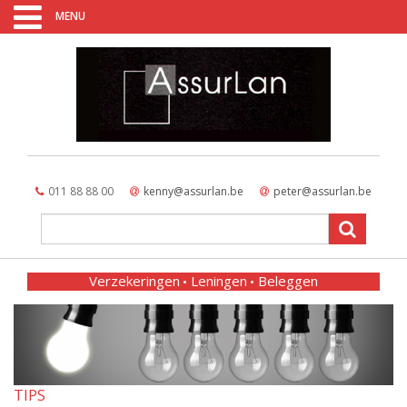
MENU
011 88 88 00
kenny@assurlan.be
peter@assurlan.be
Verzekeringen
Leningen
Beleggen
TIPS