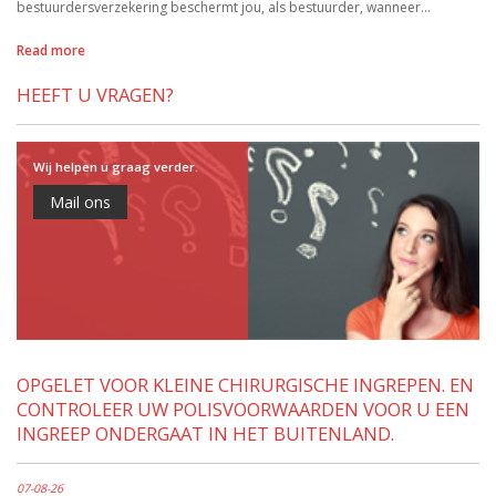
bestuurdersverzekering beschermt jou, als bestuurder, wanneer…
Read more
HEEFT U VRAGEN?
Wij helpen u graag verder.
Mail ons
OPGELET VOOR KLEINE CHIRURGISCHE INGREPEN. EN
CONTROLEER UW POLISVOORWAARDEN VOOR U EEN
INGREEP ONDERGAAT IN HET BUITENLAND.
07-08-26