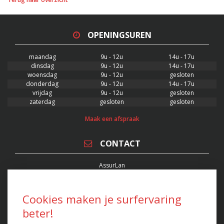
OPENINGSUREN
maandag
9u - 12u
14u - 17u
dinsdag
9u - 12u
14u - 17u
woensdag
9u - 12u
gesloten
donderdag
9u - 12u
14u - 17u
vrijdag
9u - 12u
gesloten
zaterdag
gesloten
gesloten
Maak een afspraak
CONTACT
AssurLan
Verzekeringsmakelaar
Stationsplein 22/0001, 3400 Landen
FSMA 63551 - RPR 0871.548.364
Cookies maken je surfervaring
T. 011 88 88 00 - F. 011 88 88 08
beter!
kenny@assurlan.be
peter@assurlan.be