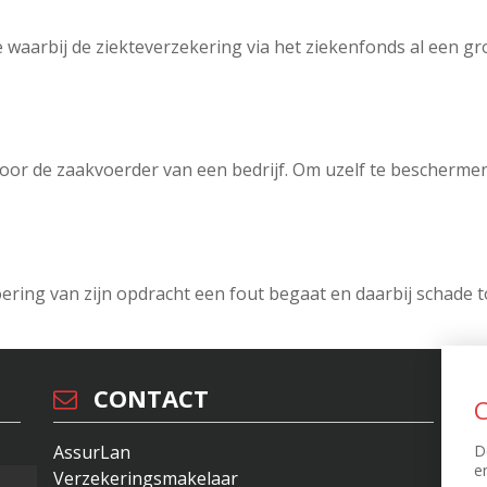
 waarbij de ziekteverzekering via het ziekenfonds al een g
voor de zaakvoerder van een bedrijf. Om uzelf te bescherme
tvoering van zijn opdracht een fout begaat en daarbij schade
CONTACT
C
D
AssurLan
ID
e
Verzekeringsmakelaar
Di