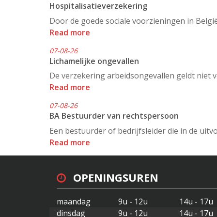
Hospitalisatieverzekering
Door de goede sociale voorzieningen in België
Read more
07-08-26
Lichamelijke ongevallen
De verzekering arbeidsongevallen geldt niet 
Read more
07-08-26
BA Bestuurder van rechtspersoon
Een bestuurder of bedrijfsleider die in de ui
Read more
OPENINGSUREN
maandag
9u - 12u
14u - 17u
dinsdag
9u - 12u
14u - 17u