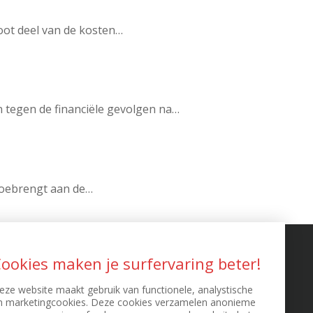
root deel van de kosten…
n tegen de financiële gevolgen na…
 toebrengt aan de…
EXTRA INFO
ookies maken je surfervaring beter!
eze website maakt gebruik van functionele, analystische
D Richtlijn
n marketingcookies. Deze cookies verzamelen anonieme
sclaimer