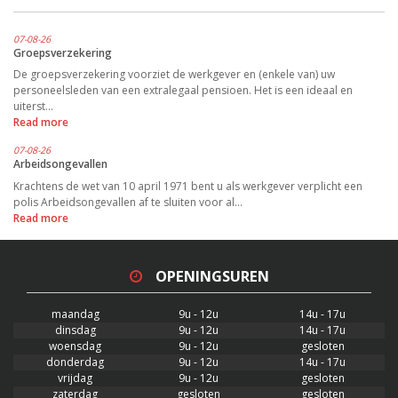
07-08-26
Groepsverzekering
De groepsverzekering voorziet de werkgever en (enkele van) uw
personeelsleden van een extralegaal pensioen. Het is een ideaal en
uiterst…
Read more
07-08-26
Arbeidsongevallen
Krachtens de wet van 10 april 1971 bent u als werkgever verplicht een
polis Arbeidsongevallen af te sluiten voor al…
Read more
OPENINGSUREN
maandag
9u - 12u
14u - 17u
dinsdag
9u - 12u
14u - 17u
woensdag
9u - 12u
gesloten
donderdag
9u - 12u
14u - 17u
vrijdag
9u - 12u
gesloten
zaterdag
gesloten
gesloten