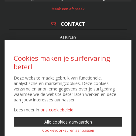
Maak een afspraak
CONTACT
AssurLan
Verzekeringsmakelaar
Stationsplein 22/0001, 3400 Landen
FSMA 63551 - RPR 0871.548.364
Cookies maken je surfervaring
T. 011 88 88 00 - F. 011 88 88 08
kenny@assurlan.be
beter!
peter@assurlan.be
Deze website maakt gebruik van functionele,
Contacteer ons
analystische en marketingcookies. Deze cookies
verzamelen anonieme gegevens over je surfgedrag
waarmee we de website beter laten werken en deze
EXTRA INFO
aan jouw interesses aanpassen.
IDD Richtlijn
Lees meer in
ons cookiebeleid.
Disclaimer
Privacy clausule
Alle cookies aanvaarden
Cookiebeleid
Remuneratiebeleid
Cookievoorkeuren aanpassen
Created by Insucommerce