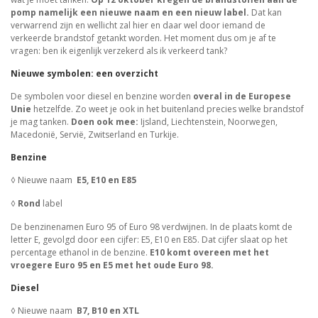
pomp namelijk een nieuwe naam en een nieuw label.
Dat kan
verwarrend zijn en wellicht zal hier en daar wel door iemand de
verkeerde brandstof getankt worden. Het moment dus om je af te
vragen: ben ik eigenlijk verzekerd als ik verkeerd tank?
Nieuwe symbolen: een overzicht
De symbolen voor diesel en benzine worden
overal in de Europese
Unie
hetzelfde. Zo weet je ook in het buitenland precies welke brandstof
je mag tanken.
Doen ook mee:
Ijsland, Liechtenstein, Noorwegen,
Macedonië, Servië, Zwitserland en Turkije.
Benzine
◊ Nieuwe naam
E5, E10 en E85
◊
Rond
label
De benzinenamen Euro 95 of Euro 98 verdwijnen. In de plaats komt de
letter E, gevolgd door een cijfer: E5, E10 en E85. Dat cijfer slaat op het
percentage ethanol in de benzine.
E10 komt overeen met het
vroegere Euro 95 en E5 met het oude Euro 98.
Diesel
◊ Nieuwe naam
B7, B10 en XTL