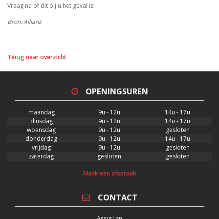
Vraag na of dit bij u het geval is!
Bron: Allianz
Terug naar overzicht
OPENINGSUREN
maandag
9u - 12u
14u - 17u
dinsdag
9u - 12u
14u - 17u
woensdag
9u - 12u
gesloten
donderdag
9u - 12u
14u - 17u
vrijdag
9u - 12u
gesloten
zaterdag
gesloten
gesloten
Maak een afspraak
CONTACT
AssurLan