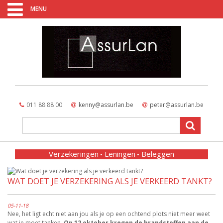
MENU
011 88 88 00
kenny@assurlan.be
peter@assurlan.be
Verzekeringen
Leningen
Beleggen
WAT DOET JE VERZEKERING ALS JE VERKEERD TANKT?
05-11-18
Nee, het ligt echt niet aan jou als je op een ochtend plots niet meer weet
wat je moet tanken.
Op 12 oktober kregen de brandstoffen aan de