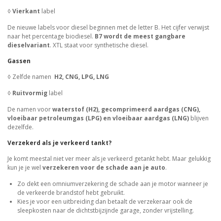
◊
Vierkant
label
De nieuwe labels voor diesel beginnen met de letter B. Het cijfer verwijst
naar het percentage biodiesel.
B7 wordt de meest gangbare
dieselvariant
. XTL staat voor synthetische diesel.
Gassen
◊ Zelfde namen
H2, CNG, LPG, LNG
◊
Ruitvormig
label
De namen voor
waterstof (H2), gecomprimeerd aardgas (CNG),
vloeibaar petroleumgas (LPG) en vloeibaar aardgas (LNG)
blijven
dezelfde.
Verzekerd als je verkeerd tankt?
Je komt meestal niet ver meer als je verkeerd getankt hebt. Maar gelukkig
kun je je wel
verzekeren voor de schade aan je auto
.
Zo dekt een omniumverzekering de schade aan je motor wanneer je
de verkeerde brandstof hebt gebruikt.
Kies je voor een uitbreiding dan betaalt de verzekeraar ook de
sleepkosten naar de dichtstbijzijnde garage, zonder vrijstelling.