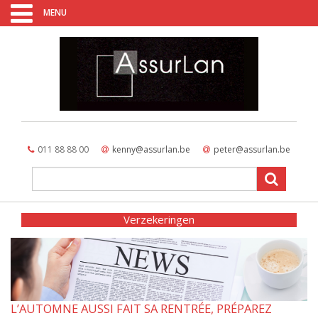
MENU
011 88 88 00
kenny@assurlan.be
peter@assurlan.be
Verzekeringen
L’AUTOMNE AUSSI FAIT SA RENTRÉE, PRÉPAREZ