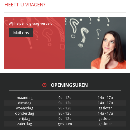
HEEFT U VRAGEN?
Wij helpen u graag verder.
Mail ons
OPENINGSUREN
maandag
9u - 12u
14u - 17u
dinsdag
9u - 12u
14u - 17u
woensdag
9u - 12u
gesloten
donderdag
9u - 12u
14u - 17u
vrijdag
9u - 12u
gesloten
zaterdag
gesloten
gesloten