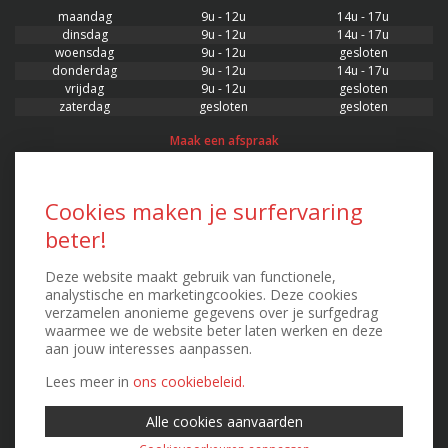
maandag
9u - 12u
14u - 17u
dinsdag
9u - 12u
14u - 17u
woensdag
9u - 12u
gesloten
donderdag
9u - 12u
14u - 17u
vrijdag
9u - 12u
gesloten
zaterdag
gesloten
gesloten
Maak een afspraak
CONTACT
Cookies maken je surfervaring
beter!
AssurLan
Verzekeringsmakelaar
Stationsplein 22/0001, 3400 Landen
Deze website maakt gebruik van functionele,
FSMA 63551 - RPR 0871.548.364
analystische en marketingcookies. Deze cookies
T. 011 88 88 00 - F. 011 88 88 08
verzamelen anonieme gegevens over je surfgedrag
kenny@assurlan.be
waarmee we de website beter laten werken en deze
peter@assurlan.be
aan jouw interesses aanpassen.
Contacteer ons
Lees meer in
ons cookiebeleid.
Alle cookies aanvaarden
EXTRA INFO