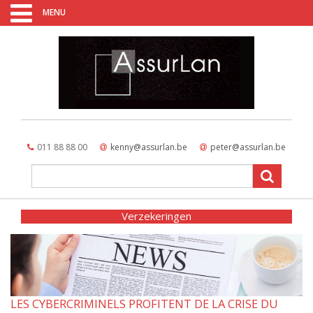
MENU
011 88 88 00
kenny@assurlan.be
peter@assurlan.be
Verzekeringen
LES CYBERCRIMINELS PROFITENT DE LA CRISE DU