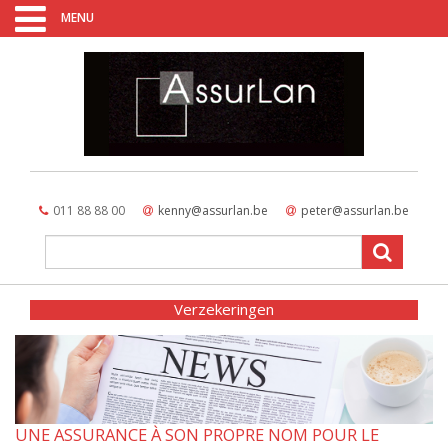
MENU
011 88 88 00
kenny@assurlan.be
peter@assurlan.be
Verzekeringen
UNE ASSURANCE À SON PROPRE NOM POUR LE