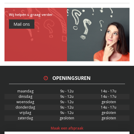
Wij helpen u graag verder.
Mail ons
OPENINGSUREN
maandag
9u - 12u
14u - 17u
dinsdag
9u - 12u
14u - 17u
woensdag
9u - 12u
gesloten
donderdag
9u - 12u
14u - 17u
vrijdag
9u - 12u
gesloten
zaterdag
gesloten
gesloten
Maak een afspraak