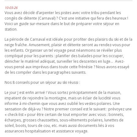
10-03-26
Vous avez décidé d’arpenter les pistes avec votre tribu pendant les
congés de détente (Carnaval) ? C’est une initiative qui fera des heureux !
Voici un guide sur-mesure dans le but de préparer votre séjour en
station.
La période de Carnaval est idéale pour profiter des plaisirs du ski et de la
neige fraîche. Amusement, plaisir et détente seront au rendez-vous pour
les enfants. Organiser un tel voyage peut néanmoins se révéler plus
compliqué pour les parents : planifier des balades pour les occuper,
dénicher le matériel adéquat, surveiller les descentes en luge… Avez-
vous pensé aux imprévus dans toute cette frénésie ? Nous avons essayé
de les compiler dans les paragraphes suivants.
Nos 8 conseils pour un séjour au ski réussi :
Le jour J est enfin arrivé ! Vous sortez précipitamment de la maison,
impatient de rejoindre la montagne, mais un éclair de lucidité vous
informe à mi-chemin que vous avez oublié les vestes polaires. Une
sensation de déjà-vu ? Notre premier conseil est le suivant : prévoyez une
« check-list » pour être certain de tout emporter avec vous : bonnets,
écharpes, grosses chaussettes, sous-vêtements polaires, lunettes de
soleil, boots, tours de cou, etc. mais aussi documents liés à vos
assurances hospitalisation et assistance voyage.