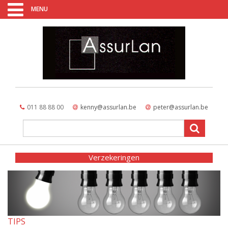
MENU
011 88 88 00
kenny@assurlan.be
peter@assurlan.be
Verzekeringen
TIPS