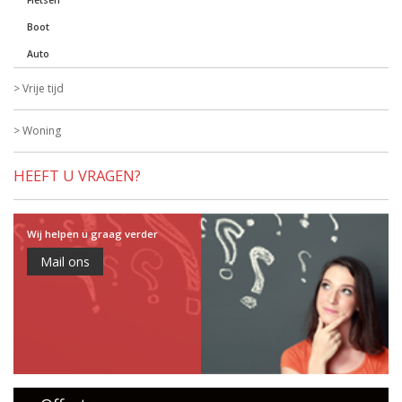
Fietsen
Boot
Auto
Vrije tijd
Woning
HEEFT U VRAGEN?
Wij helpen u graag verder
Mail ons