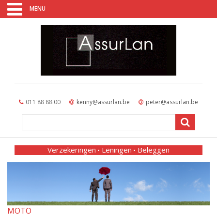
MENU
011 88 88 00
kenny@assurlan.be
peter@assurlan.be
Verzekeringen
Leningen
Beleggen
MOTO